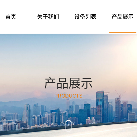
首页
关于我们
设备列表
产品展示
与众不同：定制化
精密模具开发制造
精密制造一体化定
诚信为本 品质保障
凝聚 责任 创新 开放
创造发展平台 尽情
忠于自我 关注本质
范
烟台市东林精密金属制品有限公司始建于20
工厂现有土地面积近30亩，厂房面积20000
可根据客户要求可自行设计、制造模具。
公司专业生产精密的塑料件，五金件及模具
现给各类汽车、手机、电脑、消费类电子产
创建共赢平台，为客户提供优质的服务，让
件，五金件及模具开发与制造。
成型机60台、高速冲床及数控设备共计40余
产品展示
于2011年通过英格尔认证公司ISO9001：2
工中心25台、锌铝合金压铸设备9台、全自动
TS16949管理体系。
查看更多
查看更多
查看更多
查看更多
PRODUCTS
查看更多
查看更多
查看更多