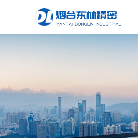
公司简介
模具加工
模具开发
模具开发
东林新闻
图片
联系方式
企业文化
注塑设备
注塑产品
注塑加工
行业动态
视频
在线留言
厂房车间
冲压设备
冲压产品
五金冲压
欧林新闻
荣誉资质
压铸设备
压铸产品
锌铝合金压铸
联系我们
喷涂设备
喷涂产品
喷涂处理
实验设备
成品组装
OEM代工
其他设备