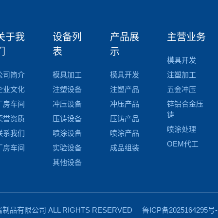
关于我
设备列
产品展
主营业务
们
表
示
模具开发
公司简介
模具加工
模具开发
注塑加工
企业文化
注塑设备
注塑产品
五金冲压
厂房车间
冲压设备
冲压产品
锌铝合金压
铸
荣誉资质
压铸设备
压铸产品
喷涂处理
联系我们
喷涂设备
喷涂产品
OEM代工
厂房车间
实验设备
成品组装
其他设备
品有限公司 ALL RIGHTS RESERVED
鲁ICP备2025164295号-