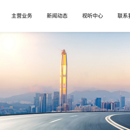
主营业务
新闻动态
视听中心
联系
生产
制
 专心专注 科学规
 正直 诚实
施展才华
08年11月，公司专业生产精密的塑料
㎡，固定资产6000万元。拥有注塑机
开发与制造。
品配套
员工实现自身价值，享受成功的人生
台套、模具加工设备40余台、CNC加
008版质量体系认证，2015年通过
喷漆线268米