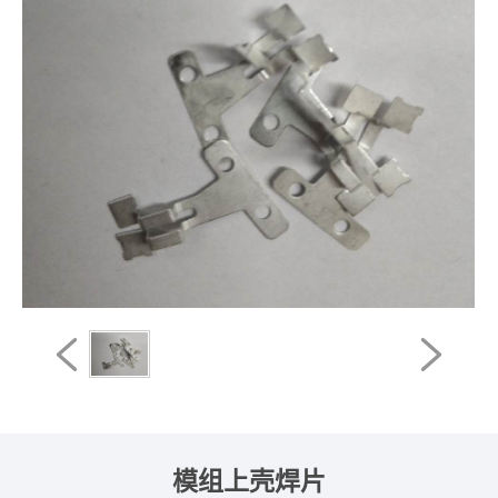
模组上壳焊片